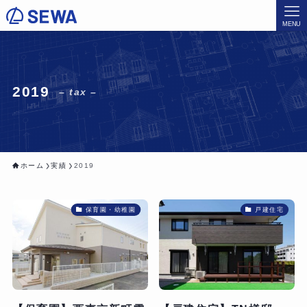
MENU
2019
– tax –
ホーム
実績
2019
保育園・幼稚園
戸建住宅