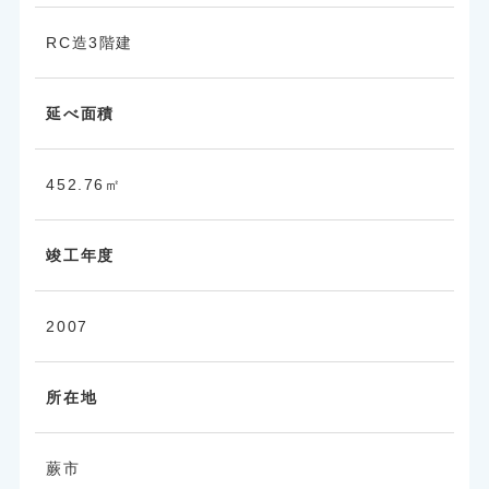
RC造3階建
延べ面積
452.76㎡
竣工年度
2007
所在地
蕨市