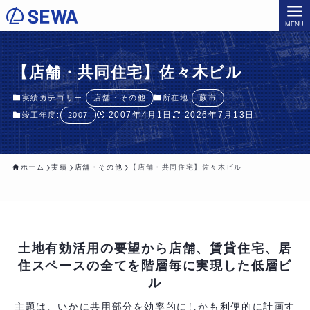
MENU
【店舗・共同住宅】佐々木ビル
実績カテゴリー:
店舗・その他
所在地:
蕨市
2007年4月1日
2026年7月13日
竣工年度:
2007
ホーム
実績
店舗・その他
【店舗・共同住宅】佐々木ビル
土地有効活用の要望から店舗、賃貸住宅、居
住スペースの
全てを階層毎に実現した低層ビ
ル
主題は、いかに共用部分を効率的にしかも利便的に計画す