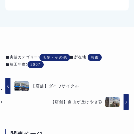
実績カテゴリー:
所在地:
店舗・その他
蕨市
竣工年度:
2007
【店舗】ダイワサイクル
【店舗】自由が丘けやき弥