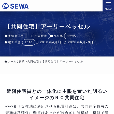
MENU
【共同住宅】アーリーベッセル
実績カテゴリー:
共同住宅
所在地:
中野区
2010年4月1日
2026年6月29日
竣工年度:
2010
ホーム
実績
共同住宅
【共同住宅】アーリーベッセル
近隣住宅街との一体化に主眼を置いた明るい
イメージのＲＣ共同住宅
やや変形な敷地に適応させる配置計画は、共同住宅特有の
避難経路確保に難点はあったが
総合的には構成、機能で満