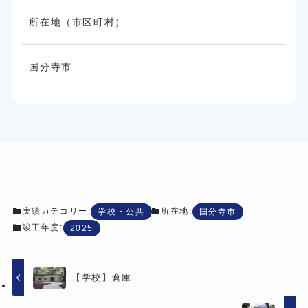
所在地（市区町村）
国分寺市
実績カテゴリー:
所在地:
学校・公共
国分寺市
竣工年度:
2025
【学校】倉庫