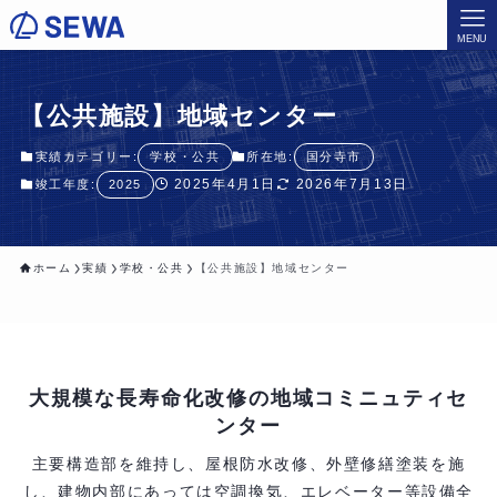
MENU
【公共施設】地域センター
実績カテゴリー:
学校・公共
所在地:
国分寺市
2025年4月1日
2026年7月13日
竣工年度:
2025
ホーム
実績
学校・公共
【公共施設】地域センター
大規模な長寿命化改修の地域コミニュティセ
ンター
主要構造部を維持し、屋根防水改修、外壁修繕塗装を施
し、
建物内部にあっては空調換気、エレベーター等設備全