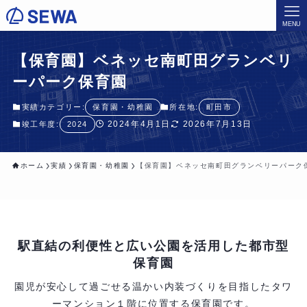
MENU
【保育園】ベネッセ南町田グランベリ
ーパーク保育園
実績カテゴリー:
保育園・幼稚園
所在地:
町田市
2024年4月1日
2026年7月13日
竣工年度:
2024
ホーム
実績
保育園・幼稚園
【保育園】ベネッセ南町田グランベリーパーク
駅直結の利便性と広い公園を活用した都市型
保育園
園児が安心して過ごせる温かい内装づくりを目指したタワ
ーマンション１階に位置する保育園です。